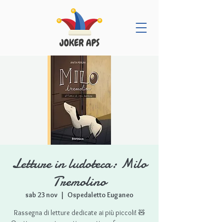
Letture in ludoteca: Milo
Tremolino
sab 23 nov
  |  
Ospedaletto Euganeo
Rassegna di letture dedicate ai più piccoli! 🧸