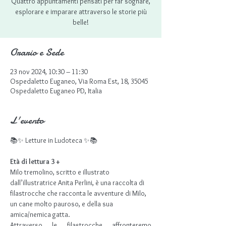
Quattro appuntamenti pensati per far sognare,
esplorare e imparare attraverso le storie più
belle!
Orario e Sede
23 nov 2024, 10:30 – 11:30
Ospedaletto Euganeo, Via Roma Est, 18, 35045
Ospedaletto Euganeo PD, Italia
L'evento
📚✨ Letture in Ludoteca ✨📚
Età di lettura 3 +
Milo tremolino, scritto e illustrato 
dall’illustratrice Anita Perlini, è una raccolta di 
filastrocche che racconta le avventure di Milo, 
un cane molto pauroso, e della sua 
amica/nemica gatta.
Attraverso le filastrocche affronteremo 