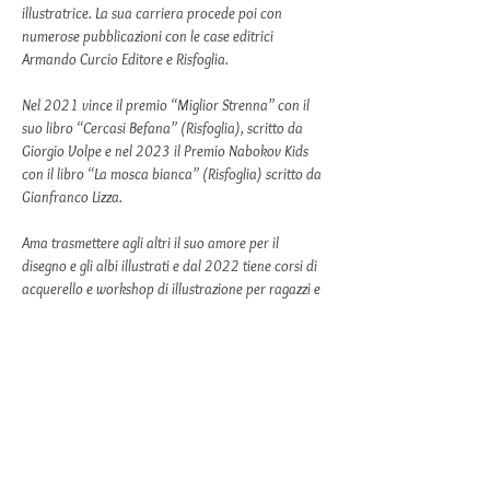
illustratrice. La sua carriera procede poi con 
numerose pubblicazioni con le case editrici 
Armando Curcio Editore e Risfoglia.
Nel 2021 vince il premio “Miglior Strenna” con il 
suo libro “Cercasi Befana” (Risfoglia), scritto da 
Giorgio Volpe e nel 2023 il Premio Nabokov Kids 
con il libro “La mosca bianca” (Risfoglia) scritto da 
Gianfranco Lizza.
Ama trasmettere agli altri il suo amore per il 
disegno e gli albi illustrati e dal 2022 tiene corsi di 
acquerello e workshop di illustrazione per ragazzi e 
adulti sia di gruppo che privati. Impegnata nella 
promozione della lettura, collabora con scuole, 
associazioni, biblioteche, comuni e librerie con 
iniziative per bambini e ragazzi.
Vi aspettiamo numerosi! 🌟
Tutti gli eventi sono ad ingresso libero e 